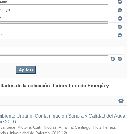
ltados de la colección: Laboratorio de Energía y
mbiente Urbano: Contaminación Sonora y Calidad del Agua
bre 2016
;
Larroudé, Victoria
;
Curti, Nicolas
;
Amarilla, Santiago
;
Plotz Ferrazi,
exis
(
Universidad de Palermo
,
2016-12
)