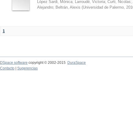
López Sardi, Mónica
;
Larroudé, Victoria
;
Curti, Nicolas
;
Alejandro
;
Beltrán, Alexis
(
Universidad de Palermo
,
201
1
DSpace software
copyright © 2002-2015
DuraSpace
Contacto
|
Sugerencias