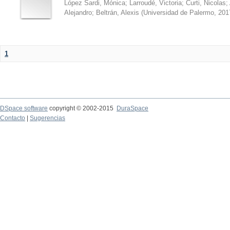
López Sardi, Mónica
;
Larroudé, Victoria
;
Curti, Nicolas
;
Alejandro
;
Beltrán, Alexis
(
Universidad de Palermo
,
201
1
DSpace software
copyright © 2002-2015
DuraSpace
Contacto
|
Sugerencias