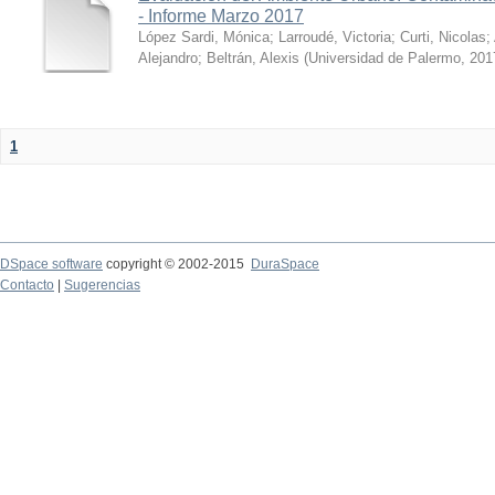
- Informe Marzo 2017
López Sardi, Mónica
;
Larroudé, Victoria
;
Curti, Nicolas
;
Alejandro
;
Beltrán, Alexis
(
Universidad de Palermo
,
201
1
DSpace software
copyright © 2002-2015
DuraSpace
Contacto
|
Sugerencias