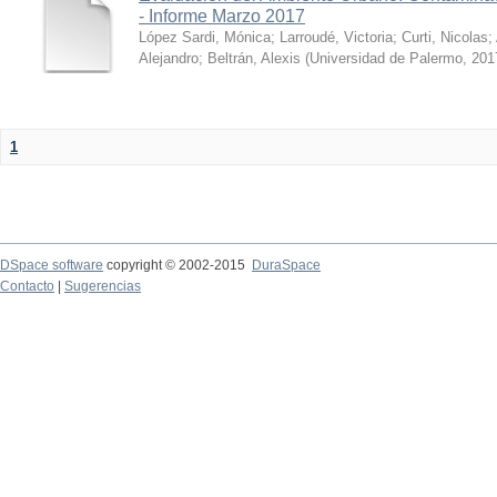
- Informe Marzo 2017
López Sardi, Mónica
;
Larroudé, Victoria
;
Curti, Nicolas
;
Alejandro
;
Beltrán, Alexis
(
Universidad de Palermo
,
201
1
DSpace software
copyright © 2002-2015
DuraSpace
Contacto
|
Sugerencias