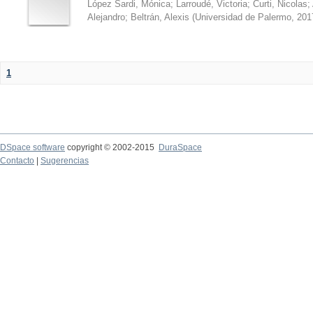
López Sardi, Mónica
;
Larroudé, Victoria
;
Curti, Nicolas
;
Alejandro
;
Beltrán, Alexis
(
Universidad de Palermo
,
201
1
DSpace software
copyright © 2002-2015
DuraSpace
Contacto
|
Sugerencias