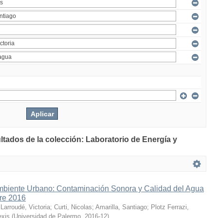
ltados de la colección: Laboratorio de Energía y
mbiente Urbano: Contaminación Sonora y Calidad del Agua
bre 2016
;
Larroudé, Victoria
;
Curti, Nicolas
;
Amarilla, Santiago
;
Plotz Ferrazi,
exis
(
Universidad de Palermo
,
2016-12
)