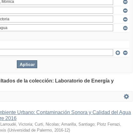
ltados de la colección: Laboratorio de Energía y
mbiente Urbano: Contaminación Sonora y Calidad del Agua
bre 2016
;
Larroudé, Victoria
;
Curti, Nicolas
;
Amarilla, Santiago
;
Plotz Ferrazi,
exis
(
Universidad de Palermo
,
2016-12
)