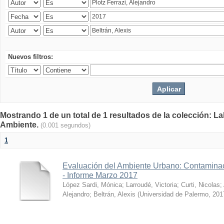
Nuevos filtros:
Mostrando 1 de un total de 1 resultados de la colección: La
Ambiente.
(0.001 segundos)
1
Evaluación del Ambiente Urbano: Contaminac
- Informe Marzo 2017
López Sardi, Mónica
;
Larroudé, Victoria
;
Curti, Nicolas
;
Alejandro
;
Beltrán, Alexis
(
Universidad de Palermo
,
201