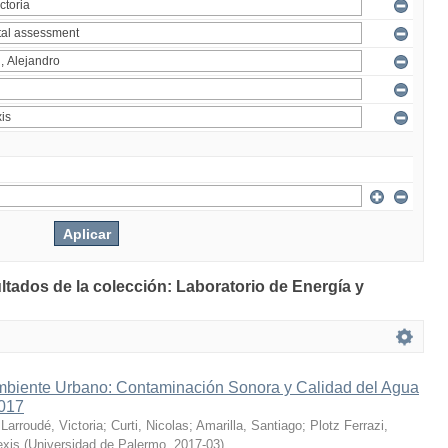
ltados de la colección: Laboratorio de Energía y
mbiente Urbano: Contaminación Sonora y Calidad del Agua
2017
;
Larroudé, Victoria
;
Curti, Nicolas
;
Amarilla, Santiago
;
Plotz Ferrazi,
exis
(
Universidad de Palermo
,
2017-03
)