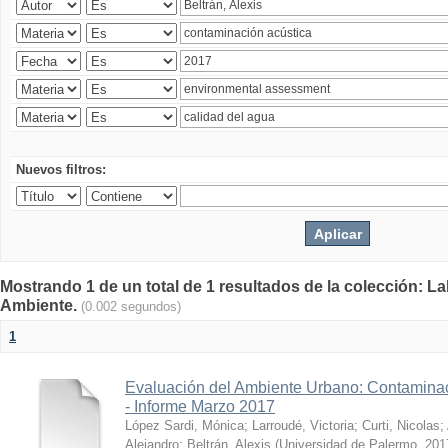
Nuevos filtros:
Mostrando 1 de un total de 1 resultados de la colección: La
Ambiente.
(0.002 segundos)
1
Evaluación del Ambiente Urbano: Contaminac
- Informe Marzo 2017
López Sardi, Mónica
;
Larroudé, Victoria
;
Curti, Nicolas
;
Alejandro
;
Beltrán, Alexis
(
Universidad de Palermo
,
201