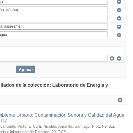
ltados de la colección: Laboratorio de Energía y
mbiente Urbano: Contaminación Sonora y Calidad del Agua
2017
;
Larroudé, Victoria
;
Curti, Nicolas
;
Amarilla, Santiago
;
Plotz Ferrazi,
exis
(
Universidad de Palermo
,
2017-03
)