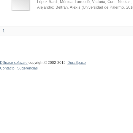
López Sardi, Mónica
;
Larroudé, Victoria
;
Curti, Nicolas
;
Alejandro
;
Beltrán, Alexis
(
Universidad de Palermo
,
201
1
DSpace software
copyright © 2002-2015
DuraSpace
Contacto
|
Sugerencias