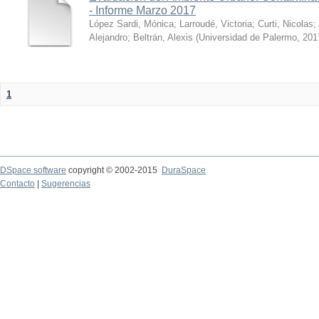
- Informe Marzo 2017
López Sardi, Mónica
;
Larroudé, Victoria
;
Curti, Nicolas
;
Alejandro
;
Beltrán, Alexis
(
Universidad de Palermo
,
201
1
DSpace software
copyright © 2002-2015
DuraSpace
Contacto
|
Sugerencias