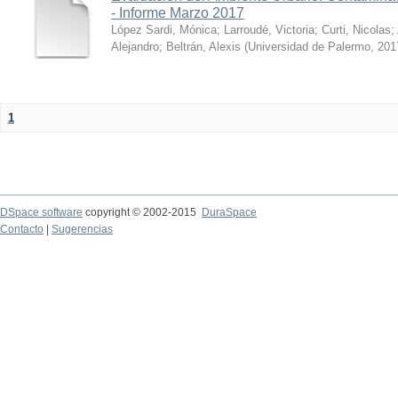
- Informe Marzo 2017
López Sardi, Mónica
;
Larroudé, Victoria
;
Curti, Nicolas
;
Alejandro
;
Beltrán, Alexis
(
Universidad de Palermo
,
201
1
DSpace software
copyright © 2002-2015
DuraSpace
Contacto
|
Sugerencias