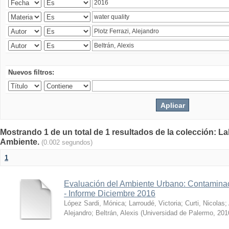
Nuevos filtros:
Mostrando 1 de un total de 1 resultados de la colección: La
Ambiente.
(0.002 segundos)
1
Evaluación del Ambiente Urbano: Contaminac
- Informe Diciembre 2016
López Sardi, Mónica
;
Larroudé, Victoria
;
Curti, Nicolas
;
Alejandro
;
Beltrán, Alexis
(
Universidad de Palermo
,
201