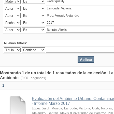
Nuevos filtros:
Mostrando 1 de un total de 1 resultados de la colección: La
Ambiente.
(0.001 segundos)
1
Evaluación del Ambiente Urbano: Contaminac
- Informe Marzo 2017
López Sardi, Mónica
;
Larroudé, Victoria
;
Curti, Nicolas
;
Alejandro
;
Beltrán, Alexis
(
Universidad de Palermo
,
201