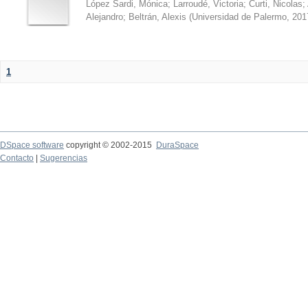
López Sardi, Mónica
;
Larroudé, Victoria
;
Curti, Nicolas
;
Alejandro
;
Beltrán, Alexis
(
Universidad de Palermo
,
201
1
DSpace software
copyright © 2002-2015
DuraSpace
Contacto
|
Sugerencias