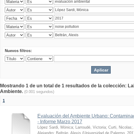
Nuevos filtros:
Mostrando 1 de un total de 1 resultados de la colección: La
Ambiente.
(0.001 segundos)
1
Evaluación del Ambiente Urbano: Contaminac
- Informe Marzo 2017
López Sardi, Mónica
;
Larroudé, Victoria
;
Curti, Nicolas
;
Alejandro
;
Beltrán, Alexis
(
Universidad de Palermo
,
201