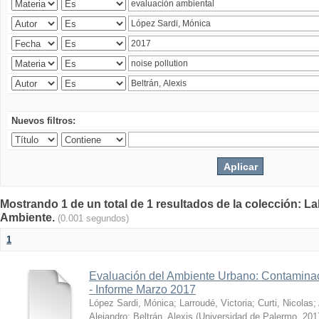
Nuevos filtros:
Mostrando 1 de un total de 1 resultados de la colección: La
Ambiente.
(0.001 segundos)
1
Evaluación del Ambiente Urbano: Contaminac
- Informe Marzo 2017
López Sardi, Mónica
;
Larroudé, Victoria
;
Curti, Nicolas
;
Alejandro
;
Beltrán, Alexis
(
Universidad de Palermo
,
201