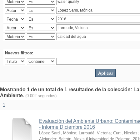
Nuevos filtros:
Mostrando 1 de un total de 1 resultados de la colección: La
Ambiente.
(0.002 segundos)
1
Evaluación del Ambiente Urbano: Contaminac
- Informe Diciembre 2016
López Sardi, Mónica
;
Larroudé, Victoria
;
Curti, Nicolas
;
Alejandro
;
Beltrán, Alexis
(
Universidad de Palermo
,
201