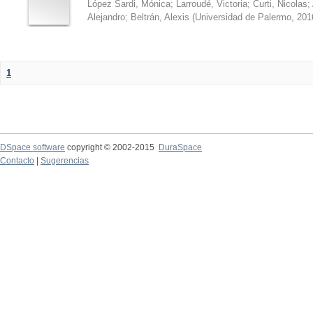
López Sardi, Mónica
;
Larroudé, Victoria
;
Curti, Nicolas
;
Alejandro
;
Beltrán, Alexis
(
Universidad de Palermo
,
201
1
DSpace software
copyright © 2002-2015
DuraSpace
Contacto
|
Sugerencias