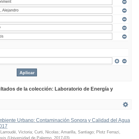
ltados de la colección: Laboratorio de Energía y
mbiente Urbano: Contaminación Sonora y Calidad del Agua
2017
;
Larroudé, Victoria
;
Curti, Nicolas
;
Amarilla, Santiago
;
Plotz Ferrazi,
exis
(
Universidad de Palermo
,
2017-03
)