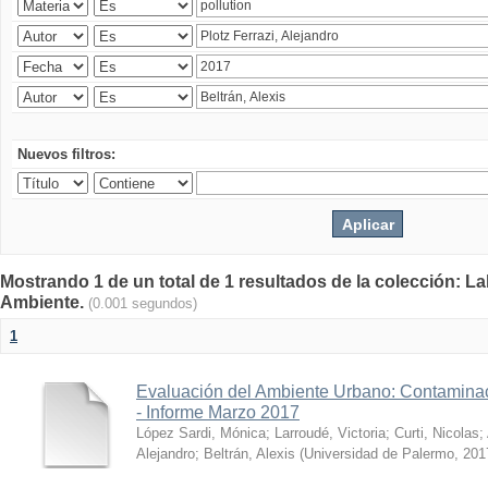
Nuevos filtros:
Mostrando 1 de un total de 1 resultados de la colección: La
Ambiente.
(0.001 segundos)
1
Evaluación del Ambiente Urbano: Contaminac
- Informe Marzo 2017
López Sardi, Mónica
;
Larroudé, Victoria
;
Curti, Nicolas
;
Alejandro
;
Beltrán, Alexis
(
Universidad de Palermo
,
201