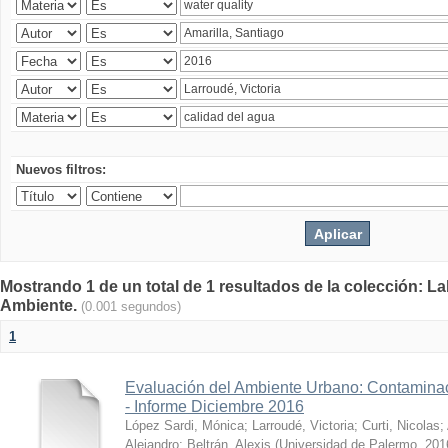
Nuevos filtros:
Mostrando 1 de un total de 1 resultados de la colección: La
Ambiente.
(0.001 segundos)
1
Evaluación del Ambiente Urbano: Contaminac
- Informe Diciembre 2016
López Sardi, Mónica
;
Larroudé, Victoria
;
Curti, Nicolas
;
Alejandro
;
Beltrán, Alexis
(
Universidad de Palermo
,
201