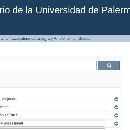
rio de la Universidad de Paler
ía
→
Laboratorio de Energía y Ambiente
→
Buscar