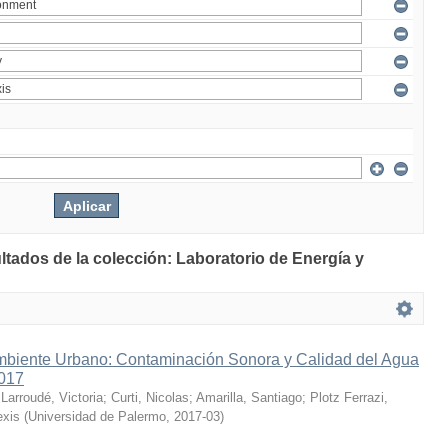
ltados de la colección: Laboratorio de Energía y
mbiente Urbano: Contaminación Sonora y Calidad del Agua
2017
;
Larroudé, Victoria
;
Curti, Nicolas
;
Amarilla, Santiago
;
Plotz Ferrazi,
exis
(
Universidad de Palermo
,
2017-03
)