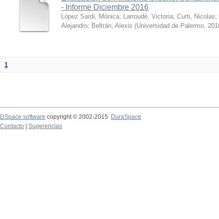
- Informe Diciembre 2016
López Sardi, Mónica
;
Larroudé, Victoria
;
Curti, Nicolas
;
Alejandro
;
Beltrán, Alexis
(
Universidad de Palermo
,
201
1
DSpace software
copyright © 2002-2015
DuraSpace
Contacto
|
Sugerencias