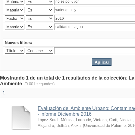
Nuevos filtros:
Mostrando 1 de un total de 1 resultados de la colección: La
Ambiente.
(0.001 segundos)
1
Evaluación del Ambiente Urbano: Contaminac
- Informe Diciembre 2016
López Sardi, Mónica
;
Larroudé, Victoria
;
Curti, Nicolas
;
Alejandro
;
Beltrán, Alexis
(
Universidad de Palermo
,
201