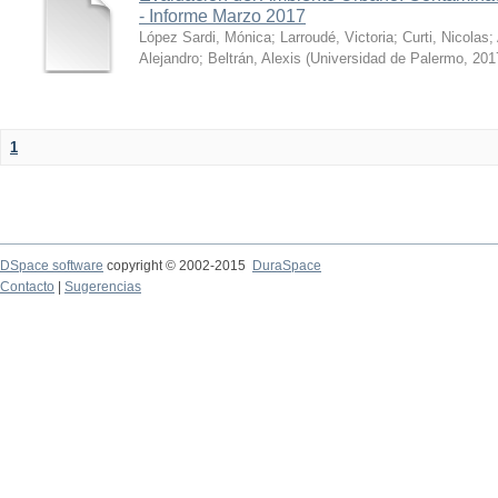
- Informe Marzo 2017
López Sardi, Mónica
;
Larroudé, Victoria
;
Curti, Nicolas
;
Alejandro
;
Beltrán, Alexis
(
Universidad de Palermo
,
201
1
DSpace software
copyright © 2002-2015
DuraSpace
Contacto
|
Sugerencias