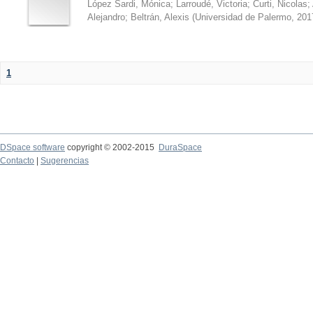
López Sardi, Mónica
;
Larroudé, Victoria
;
Curti, Nicolas
;
Alejandro
;
Beltrán, Alexis
(
Universidad de Palermo
,
201
1
DSpace software
copyright © 2002-2015
DuraSpace
Contacto
|
Sugerencias