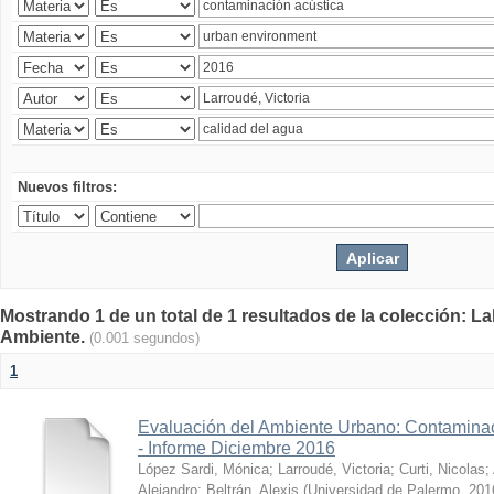
Nuevos filtros:
Mostrando 1 de un total de 1 resultados de la colección: La
Ambiente.
(0.001 segundos)
1
Evaluación del Ambiente Urbano: Contaminac
- Informe Diciembre 2016
López Sardi, Mónica
;
Larroudé, Victoria
;
Curti, Nicolas
;
Alejandro
;
Beltrán, Alexis
(
Universidad de Palermo
,
201