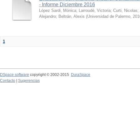
- Informe Diciembre 2016
López Sardi, Mónica
;
Larroudé, Victoria
;
Curti, Nicolas
;
Alejandro
;
Beltrán, Alexis
(
Universidad de Palermo
,
201
1
DSpace software
copyright © 2002-2015
DuraSpace
Contacto
|
Sugerencias