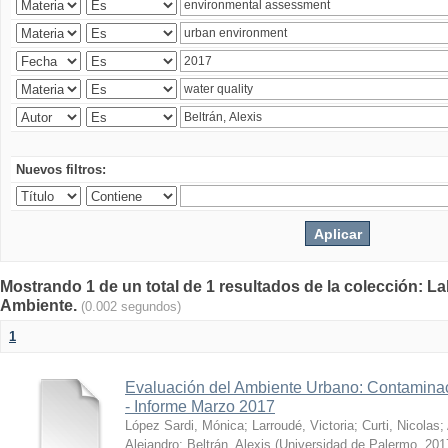
Nuevos filtros:
Mostrando 1 de un total de 1 resultados de la colección: La
Ambiente.
(0.002 segundos)
1
Evaluación del Ambiente Urbano: Contaminac
- Informe Marzo 2017
López Sardi, Mónica
;
Larroudé, Victoria
;
Curti, Nicolas
;
Alejandro
;
Beltrán, Alexis
(
Universidad de Palermo
,
201