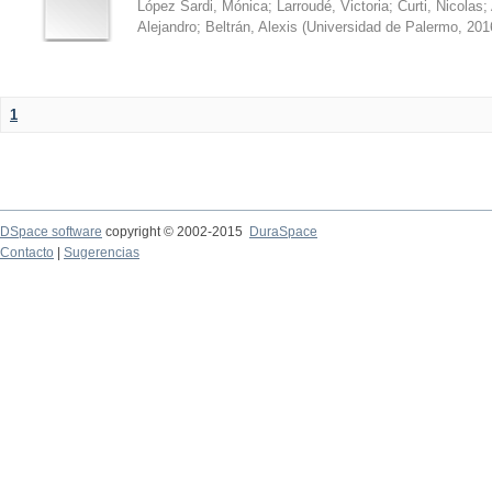
López Sardi, Mónica
;
Larroudé, Victoria
;
Curti, Nicolas
;
Alejandro
;
Beltrán, Alexis
(
Universidad de Palermo
,
201
1
DSpace software
copyright © 2002-2015
DuraSpace
Contacto
|
Sugerencias