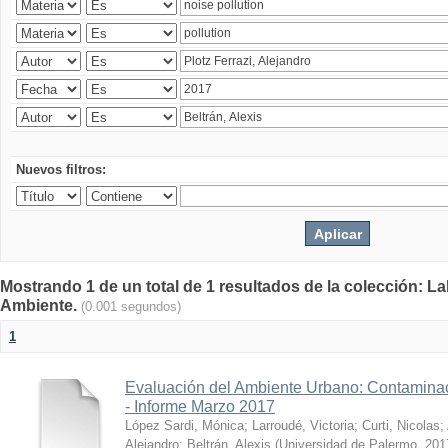
Nuevos filtros:
Mostrando 1 de un total de 1 resultados de la colección: La
Ambiente.
(0.001 segundos)
1
Evaluación del Ambiente Urbano: Contaminac
- Informe Marzo 2017
López Sardi, Mónica
;
Larroudé, Victoria
;
Curti, Nicolas
;
Alejandro
;
Beltrán, Alexis
(
Universidad de Palermo
,
201