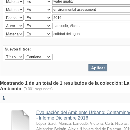
Nuevos filtros:
Mostrando 1 de un total de 1 resultados de la colección: La
Ambiente.
(0.001 segundos)
1
Evaluación del Ambiente Urbano: Contaminac
- Informe Diciembre 2016
López Sardi, Mónica
;
Larroudé, Victoria
;
Curti, Nicolas
;
Alejandro
;
Beltrán, Alexis
(
Universidad de Palermo
,
201