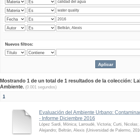
Nuevos filtros:
Mostrando 1 de un total de 1 resultados de la colección: La
Ambiente.
(0.001 segundos)
1
Evaluación del Ambiente Urbano: Contaminac
- Informe Diciembre 2016
López Sardi, Mónica
;
Larroudé, Victoria
;
Curti, Nicolas
;
Alejandro
;
Beltrán, Alexis
(
Universidad de Palermo
,
201