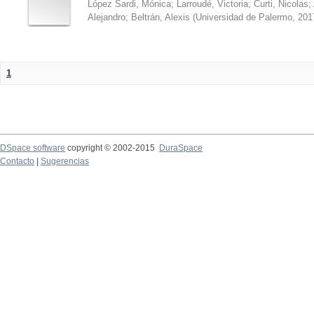
López Sardi, Mónica
;
Larroudé, Victoria
;
Curti, Nicolas
;
Alejandro
;
Beltrán, Alexis
(
Universidad de Palermo
,
201
1
DSpace software
copyright © 2002-2015
DuraSpace
Contacto
|
Sugerencias