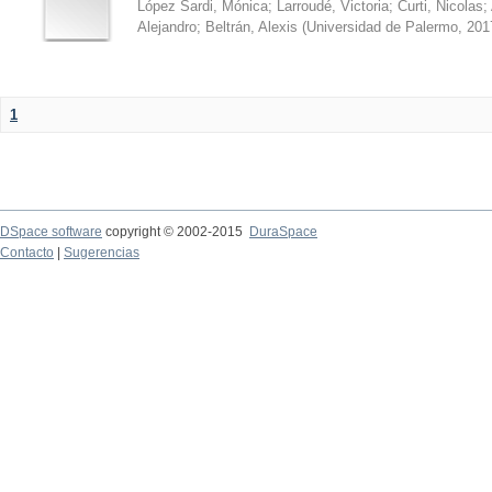
López Sardi, Mónica
;
Larroudé, Victoria
;
Curti, Nicolas
;
Alejandro
;
Beltrán, Alexis
(
Universidad de Palermo
,
201
1
DSpace software
copyright © 2002-2015
DuraSpace
Contacto
|
Sugerencias