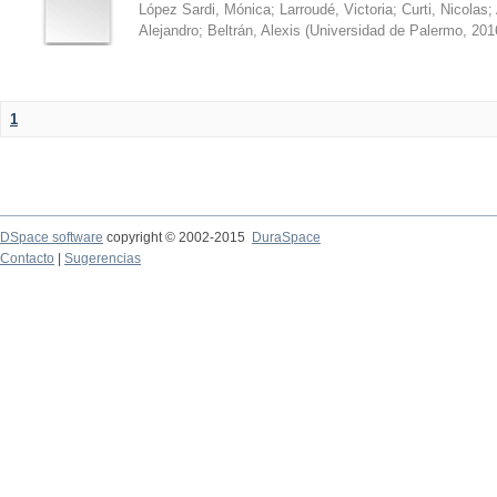
López Sardi, Mónica
;
Larroudé, Victoria
;
Curti, Nicolas
;
Alejandro
;
Beltrán, Alexis
(
Universidad de Palermo
,
201
1
DSpace software
copyright © 2002-2015
DuraSpace
Contacto
|
Sugerencias