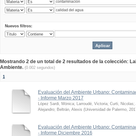
Nuevos filtros:
Mostrando 2 de un total de 2 resultados de la colección: La
Ambiente.
(0.002 segundos)
1
Evaluación del Ambiente Urbano: Contaminac
- Informe Marzo 2017
López Sardi, Mónica
;
Larroudé, Victoria
;
Curti, Nicolas
;
Alejandro
;
Beltrán, Alexis
(
Universidad de Palermo
,
201
Evaluación del Ambiente Urbano: Contaminac
- Informe Diciembre 2016