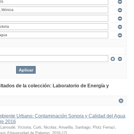
ltados de la colección: Laboratorio de Energía y
mbiente Urbano: Contaminación Sonora y Calidad del Agua
bre 2016
;
Larroudé, Victoria
;
Curti, Nicolas
;
Amarilla, Santiago
;
Plotz Ferrazi,
exis
(
Universidad de Palermo
,
2016-12
)