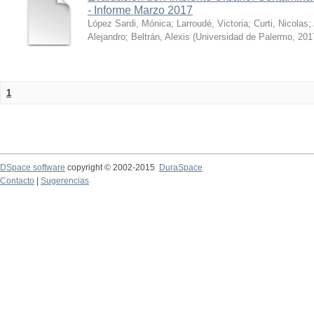
- Informe Marzo 2017
López Sardi, Mónica
;
Larroudé, Victoria
;
Curti, Nicolas
;
Alejandro
;
Beltrán, Alexis
(
Universidad de Palermo
,
201
1
DSpace software
copyright © 2002-2015
DuraSpace
Contacto
|
Sugerencias