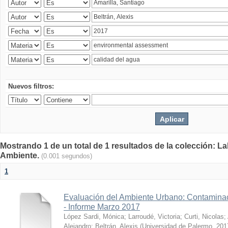
Nuevos filtros:
Mostrando 1 de un total de 1 resultados de la colección: La
Ambiente.
(0.001 segundos)
1
Evaluación del Ambiente Urbano: Contaminac
- Informe Marzo 2017
López Sardi, Mónica
;
Larroudé, Victoria
;
Curti, Nicolas
;
Alejandro
;
Beltrán, Alexis
(
Universidad de Palermo
,
201