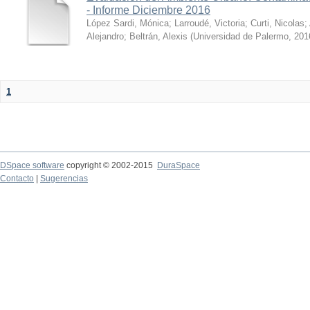
- Informe Diciembre 2016
López Sardi, Mónica
;
Larroudé, Victoria
;
Curti, Nicolas
;
Alejandro
;
Beltrán, Alexis
(
Universidad de Palermo
,
201
1
DSpace software
copyright © 2002-2015
DuraSpace
Contacto
|
Sugerencias