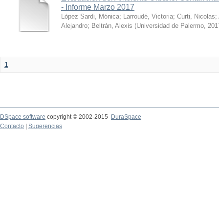
- Informe Marzo 2017
López Sardi, Mónica
;
Larroudé, Victoria
;
Curti, Nicolas
;
Alejandro
;
Beltrán, Alexis
(
Universidad de Palermo
,
201
1
DSpace software
copyright © 2002-2015
DuraSpace
Contacto
|
Sugerencias