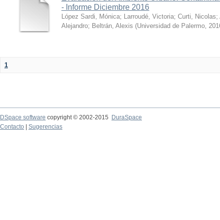
- Informe Diciembre 2016
López Sardi, Mónica
;
Larroudé, Victoria
;
Curti, Nicolas
;
Alejandro
;
Beltrán, Alexis
(
Universidad de Palermo
,
201
1
DSpace software
copyright © 2002-2015
DuraSpace
Contacto
|
Sugerencias