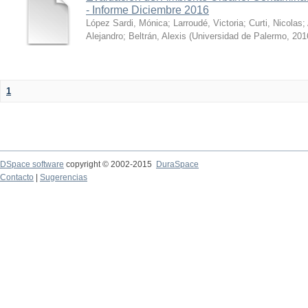
- Informe Diciembre 2016
López Sardi, Mónica
;
Larroudé, Victoria
;
Curti, Nicolas
;
Alejandro
;
Beltrán, Alexis
(
Universidad de Palermo
,
201
1
DSpace software
copyright © 2002-2015
DuraSpace
Contacto
|
Sugerencias