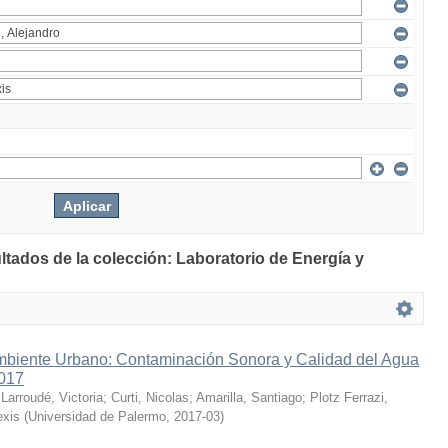
ltados de la colección: Laboratorio de Energía y
mbiente Urbano: Contaminación Sonora y Calidad del Agua
2017
;
Larroudé, Victoria
;
Curti, Nicolas
;
Amarilla, Santiago
;
Plotz Ferrazi,
exis
(
Universidad de Palermo
,
2017-03
)