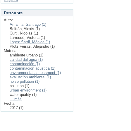
Descubre
Autor
Amarilla, Santiago (1)
Beltrán, Alexis (1)
Curti, Nicolas (1)
Larroudé, Victoria (1)
López Sardi, Mónica (1)
Plotz Ferrazi, Alejandro (1)
Materia
ambiente urbano (1)
calidad del agua (1)
contaminación (1)
contaminación acústica (1)
environmental assessment (1)
evaluación ambiental (1)
noise pollution (1)
pollution (1)
urban environment (1)
water quality (1)
... más
Fecha
2017 (1)