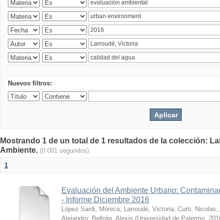
Nuevos filtros:
Mostrando 1 de un total de 1 resultados de la colección: La
Ambiente.
(0.001 segundos)
1
Evaluación del Ambiente Urbano: Contaminac
- Informe Diciembre 2016
López Sardi, Mónica
;
Larroudé, Victoria
;
Curti, Nicolas
;
Alejandro
;
Beltrán, Alexis
(
Universidad de Palermo
,
201