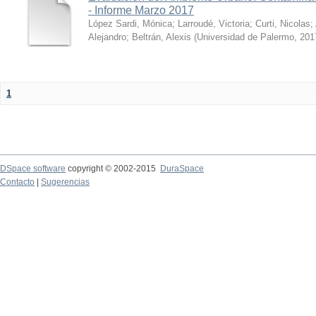
- Informe Marzo 2017
López Sardi, Mónica
;
Larroudé, Victoria
;
Curti, Nicolas
;
Alejandro
;
Beltrán, Alexis
(
Universidad de Palermo
,
201
1
DSpace software
copyright © 2002-2015
DuraSpace
Contacto
|
Sugerencias